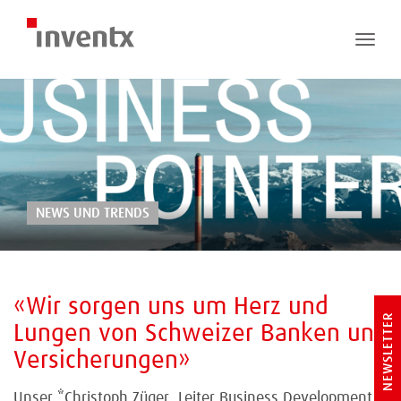
Toggl
navig
NEWS UND TRENDS
«Wir sorgen uns um Herz und
NEWSLETTER
Lungen von Schweizer Banken und
Versicherungen»
Unser *Christoph Züger, Leiter Business Development