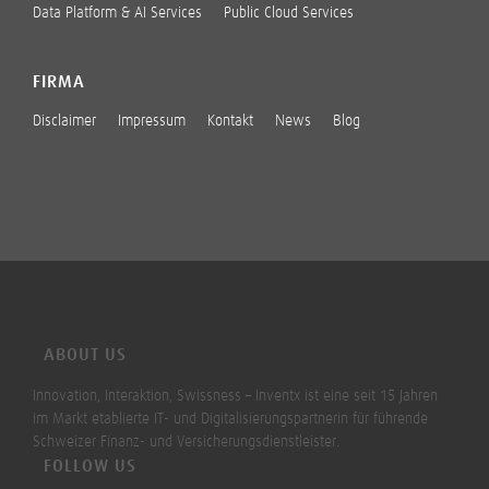
Data Platform & AI Services
Public Cloud Services
FIRMA
Disclaimer
Impressum
Kontakt
News
Blog
ABOUT US
Innovation, Interaktion, Swissness – Inventx ist eine seit 15 Jahren
im Markt etablierte IT- und Digitalisierungspartnerin für führende
Schweizer Finanz- und Versicherungsdienstleister.
FOLLOW US