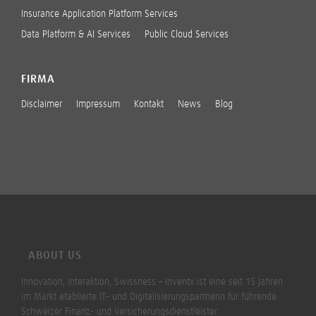
Insurance Application Platform Services
Data Platform & AI Services
Public Cloud Services
FIRMA
Disclaimer
Impressum
Kontakt
News
Blog
ABOUT US
Innovation, Interaktion, Swissness – Inventx ist eine seit 15 Jahren
im Markt etablierte IT- und Digitalisierungspartnerin für führende
Schweizer Finanz- und Versicherungsdienstleister.