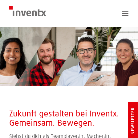
Toggle
naviga
NEWSLETTER
Zukunft gestalten bei Inventx.
Gemeinsam. Bewegen.
Siehst du dich als Teamplayer:in, Macher:in,