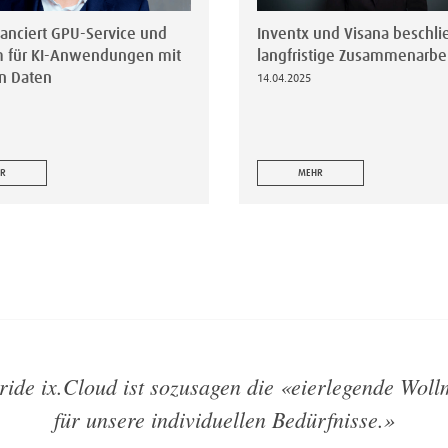
lanciert GPU-Service und
Inventx und Visana beschli
m für KI-Anwendungen mit
langfristige Zusammenarbe
n Daten
14.04.2025
R
MEHR
ride ix.Cloud ist sozusagen die «eierlegende Woll
für unsere individuellen Bedürfnisse.
»