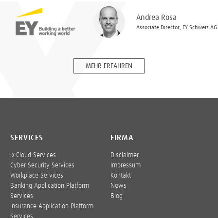
Andrea Rosa
Associate Director, EY Schweiz AG
MEHR ERFAHREN
SERVICES
FIRMA
ix.Cloud Services
Disclaimer
Cyber Security Services
Impressum
Workplace Services
Kontakt
Banking Application Platform
News
Services
Blog
Insurance Application Platform
Services