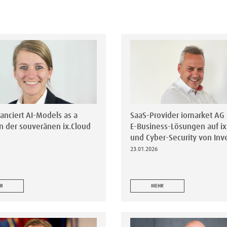
lanciert AI-Models as a
SaaS-Provider iomarket AG s
in der souveränen ix.Cloud
E-Business-Lösungen auf ix
und Cyber-Security von Inv
23.01.2026
R
MEHR