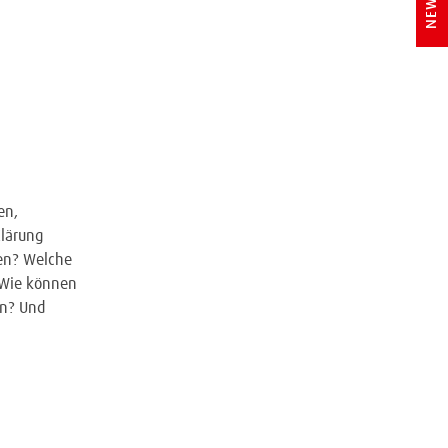
en,
Klärung
hen? Welche
? Wie können
en? Und