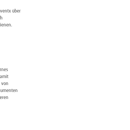
nventx über
ch
ienen.
rnes
damit
e von
okumenten
seren