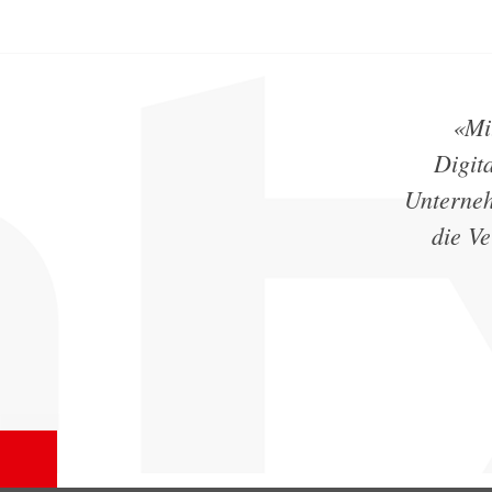
«Mi
Digit
Unterneh
die Ve