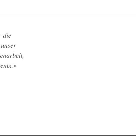
 die
 unser
enarbeit,
ventx.»