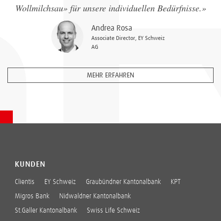
Wollmilchsau» für unsere individuellen Bedürfnisse.
»
Andrea Rosa
Associate Director, EY Schweiz
AG
MEHR ERFAHREN
KUNDEN
Clientis
EY Schweiz
Graubündner Kantonalbank
KPT
Migros Bank
Nidwaldner Kantonalbank
St.Galler Kantonalbank
Swiss Life Schweiz