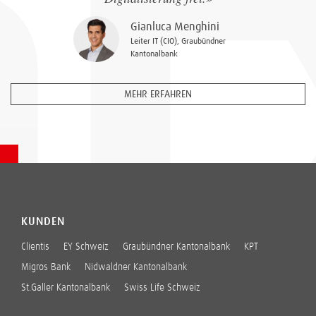
Gianluca Menghini
Leiter IT (CIO), Graubündner
Kantonalbank
MEHR ERFAHREN
KUNDEN
Clientis
EY Schweiz
Graubündner Kantonalbank
KPT
Migros Bank
Nidwaldner Kantonalbank
St.Galler Kantonalbank
Swiss Life Schweiz