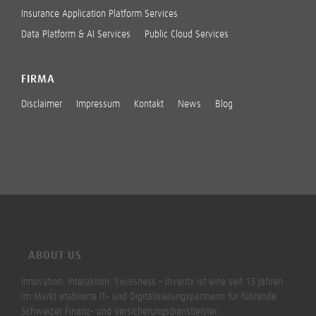
Insurance Application Platform Services
Data Platform & AI Services
Public Cloud Services
FIRMA
Disclaimer
Impressum
Kontakt
News
Blog
ABOUT US
Innovation, Interaktion, Swissness – Inventx ist eine seit 15 Jahren
im Markt etablierte IT- und Digitalisierungspartnerin für führende
Schweizer Finanz- und Versicherungsdienstleister.