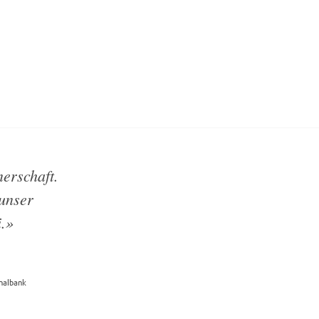
nerschaft.
 unser
i.»
onalbank