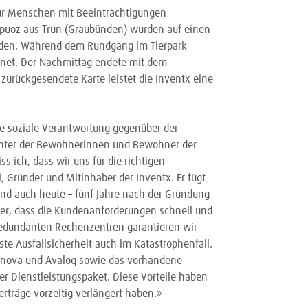
für Menschen mit Beeinträchtigungen
puoz aus Trun (Graubünden) wurden auf einen
laden. Während dem Rundgang im Tierpark
hnet. Der Nachmittag endete mit dem
zurückgesendete Karte leistet die Inventx eine
re soziale Verantwortung gegenüber der
ichter der Bewohnerinnen und Bewohner der
 ich, dass wir uns für die richtigen
i, Gründer und Mitinhaber der Inventx. Er fügt
ind auch heute – fünf Jahre nach der Gründung
cher, dass die Kundenanforderungen schnell und
edundanten Rechenzentren garantieren wir
e Ausfallsicherheit auch im Katastrophenfall.
nnova und Avaloq sowie das vorhandene
r Dienstleistungspaket. Diese Vorteile haben
erträge vorzeitig verlängert haben.»