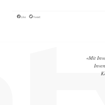
Like
Tweet
«Mit Inve
Inven
Ke