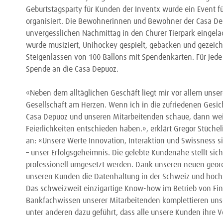
Geburtstagsparty für Kunden der Inventx wurde ein Event 
organisiert. Die Bewohnerinnen und Bewohner der Casa De
unvergesslichen Nachmittag in den Churer Tierpark einge
wurde musiziert, Unihockey gespielt, gebacken und gezeic
Steigenlassen von 100 Ballons mit Spendenkarten. Für jede 
Spende an die Casa Depuoz.
«Neben dem alltäglichen Geschäft liegt mir vor allem unse
Gesellschaft am Herzen. Wenn ich in die zufriedenen Ges
Casa Depuoz und unseren Mitarbeitenden schaue, dann weiss
Feierlichkeiten entschieden haben.», erklärt Gregor Stüchel
an: «Unsere Werte Innovation, Interaktion und Swissness s
– unser Erfolgsgeheimnis. Die gelebte Kundenähe stellt si
professionell umgesetzt werden. Dank unseren neuen geor
unseren Kunden die Datenhaltung in der Schweiz und höchst
Das schweizweit einzigartige Know-how im Betrieb von Fi
Bankfachwissen unserer Mitarbeitenden komplettieren unse
unter anderen dazu geführt, dass alle unsere Kunden ihre V