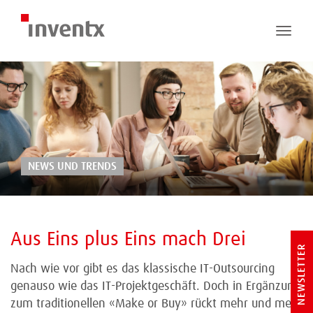
Toggle
naviga
NEWS UND TRENDS
Aus Eins plus Eins mach Drei
NEWSLETTER
Nach wie vor gibt es das klassische IT-Outsourcing
genauso wie das IT-Projektgeschäft. Doch in Ergänzung
zum traditionellen «Make or Buy» rückt mehr und mehr