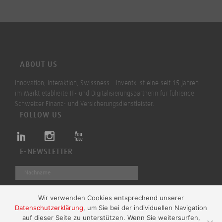
ABOUT US
Innovation, Interaktion, Swissness – Inventx ist eine seit 15 Jahren
im Markt etablierte IT- und Digitalisierungspartnerin für führende
Schweizer Finanz- und Versicherungsdienstleister.
FOLLOW US
E-NEWSLETTER
Wir verwenden Cookies entsprechend unserer
Datenschutzerklärung
, um Sie bei der individuellen Navigation
Absenden
auf dieser Seite zu unterstützen. Wenn Sie weitersurfen,