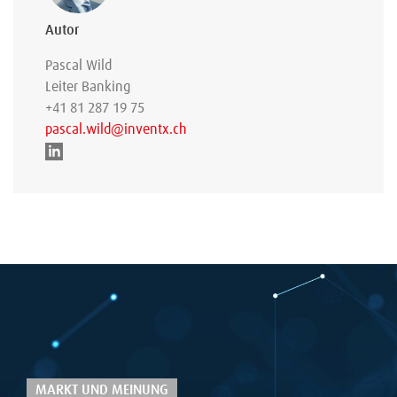
Autor
Pascal Wild
Leiter Banking
+41 81 287 19 75
pascal.wild@inventx.ch
MARKT UND MEINUNG