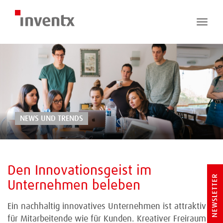
Toggle
naviga
NEWS UND TRENDS
Den Innovationsgeist im
NEWSLETTER
Unternehmen beleben
Ein nachhaltig innovatives Unternehmen ist attraktiv
für Mitarbeitende wie für Kunden. Kreativer Freiraum