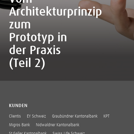
Architekturprinzip
zum
Prototyp in
der Praxis
(Teil 2)
KUNDEN
Clientis
EY Schweiz
Graubündner Kantonalbank
KPT
Migros Bank
Nidwaldner Kantonalbank
St.Galler Kantonalbank
Swiss Life Schweiz