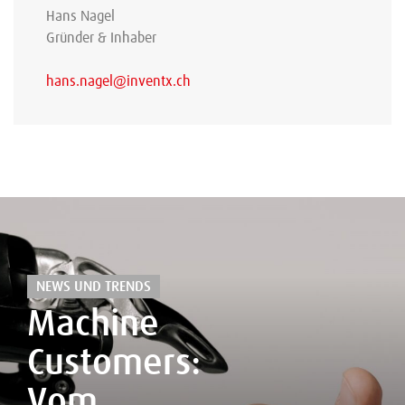
Hans Nagel
Gründer & Inhaber
hans.nagel@inventx.ch
NEWS UND TRENDS
Machine
Customers:
Vom