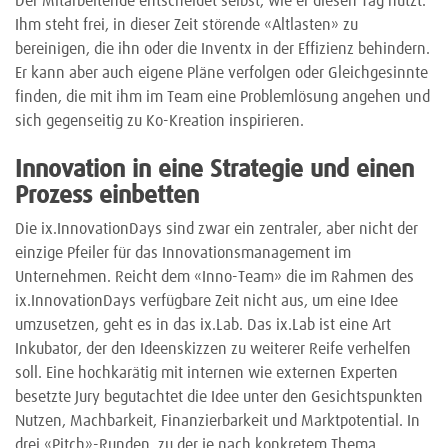
Der Mitarbeitende entscheidet selbst, wie er diesen Tag nutzt.
Ihm steht frei, in dieser Zeit störende «Altlasten» zu
bereinigen, die ihn oder die Inventx in der Effizienz behindern.
Er kann aber auch eigene Pläne verfolgen oder Gleichgesinnte
finden, die mit ihm im Team eine Problemlösung angehen und
sich gegenseitig zu Ko-Kreation inspirieren.
Innovation in eine Strategie und einen
Prozess einbetten
Die ix.InnovationDays sind zwar ein zentraler, aber nicht der
einzige Pfeiler für das Innovationsmanagement im
Unternehmen. Reicht dem «Inno-Team» die im Rahmen des
ix.InnovationDays verfügbare Zeit nicht aus, um eine Idee
umzusetzen, geht es in das ix.Lab. Das ix.Lab ist eine Art
Inkubator, der den Ideenskizzen zu weiterer Reife verhelfen
soll. Eine hochkarätig mit internen wie externen Experten
besetzte Jury begutachtet die Idee unter den Gesichtspunkten
Nutzen, Machbarkeit, Finanzierbarkeit und Marktpotential. In
drei «Pitch»-Runden, zu der je nach konkretem Thema