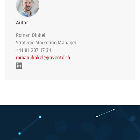
Autor
Roman Dinkel
Strategic Marketing Manager
+41 81 287 17 34
roman.dinkel@inventx.ch