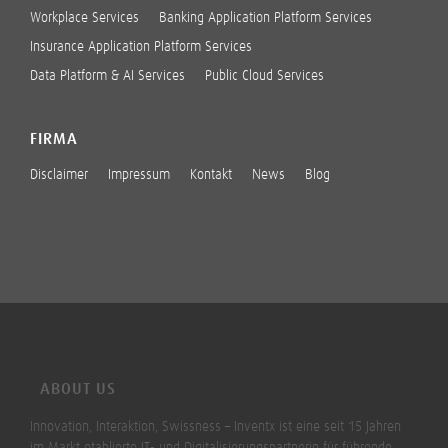
Workplace Services
Banking Application Platform Services
Insurance Application Platform Services
Data Platform & AI Services
Public Cloud Services
FIRMA
Disclaimer
Impressum
Kontakt
News
Blog
ABOUT US
Innovation, Interaktion, Swissness – Inventx ist eine seit 15 Jahren
im Markt etablierte IT- und Digitalisierungspartnerin für führende