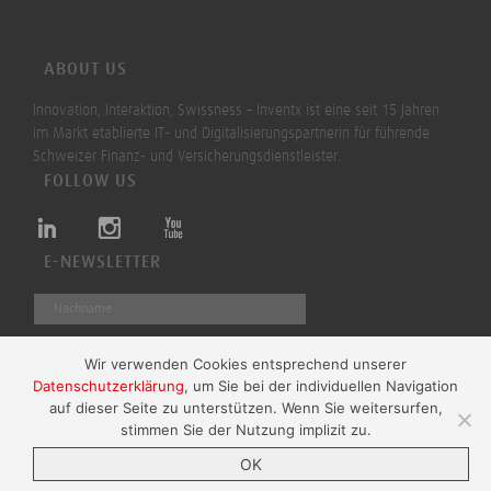
ABOUT US
Innovation, Interaktion, Swissness – Inventx ist eine seit 15 Jahren
im Markt etablierte IT- und Digitalisierungspartnerin für führende
Schweizer Finanz- und Versicherungsdienstleister.
FOLLOW US
E-NEWSLETTER
Wir verwenden Cookies entsprechend unserer
Datenschutzerklärung
, um Sie bei der individuellen Navigation
Absenden
auf dieser Seite zu unterstützen. Wenn Sie weitersurfen,
stimmen Sie der Nutzung implizit zu.
OK