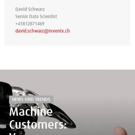
David Schwarz
Senior Data Scientist
+41812871469
david.schwarz@inventx.ch
NEWS UND TRENDS
Machine
Customers: