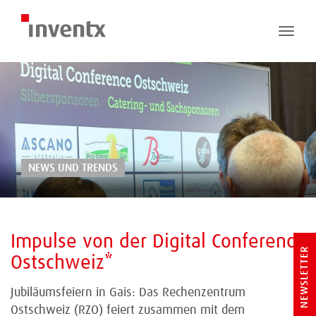
Toggle
naviga
NEWS UND TRENDS
Impulse von der Digital Conference
NEWSLETTER
Ostschweiz*
Jubiläumsfeiern in Gais: Das Rechenzentrum
Ostschweiz (RZO) feiert zusammen mit dem