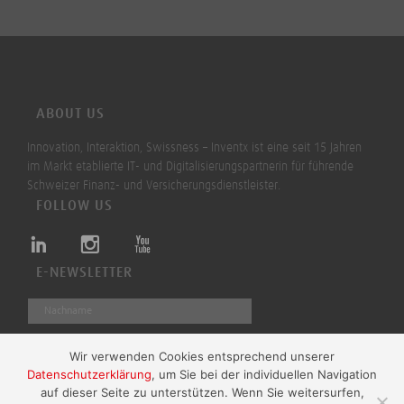
ABOUT US
Innovation, Interaktion, Swissness – Inventx ist eine seit 15 Jahren
im Markt etablierte IT- und Digitalisierungspartnerin für führende
Schweizer Finanz- und Versicherungsdienstleister.
FOLLOW US
E-NEWSLETTER
Wir verwenden Cookies entsprechend unserer
Datenschutzerklärung
, um Sie bei der individuellen Navigation
Absenden
auf dieser Seite zu unterstützen. Wenn Sie weitersurfen,