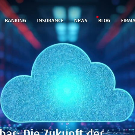
BANKING
INSURANCE
NEWS
BLOG
FIRM
bar: Die Zukunft der