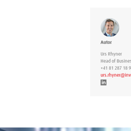
Autor
Urs Rhyner
Head of Busine
+41 81 287 18 
urs.rhyner@inv