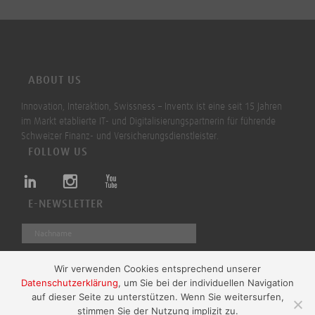
ABOUT US
Innovation, Interaktion, Swissness – Inventx ist eine seit 15 Jahren
im Markt etablierte IT- und Digitalisierungspartnerin für führende
Schweizer Finanz- und Versicherungsdienstleister.
FOLLOW US
E-NEWSLETTER
Wir verwenden Cookies entsprechend unserer
Datenschutzerklärung
, um Sie bei der individuellen Navigation
auf dieser Seite zu unterstützen. Wenn Sie weitersurfen,
Absenden
stimmen Sie der Nutzung implizit zu.