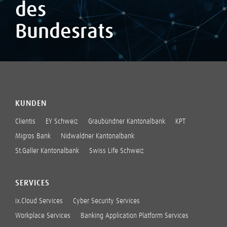
des
Bundesrats
KUNDEN
Clientis
EY Schweiz
Graubündner Kantonalbank
KPT
Migros Bank
Nidwaldner Kantonalbank
St.Galler Kantonalbank
Swiss Life Schweiz
SERVICES
ix.Cloud Services
Cyber Security Services
Workplace Services
Banking Application Platform Services