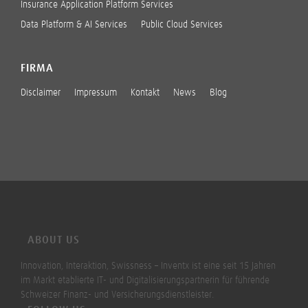
Insurance Application Platform Services
Data Platform & AI Services
Public Cloud Services
FIRMA
Disclaimer
Impressum
Kontakt
News
Blog
ABOUT US
Innovation, Interaktion, Swissness – Inventx ist eine seit 15 Jahren
im Markt etablierte IT- und Digitalisierungspartnerin für führende
Schweizer Finanz- und Versicherungsdienstleister.