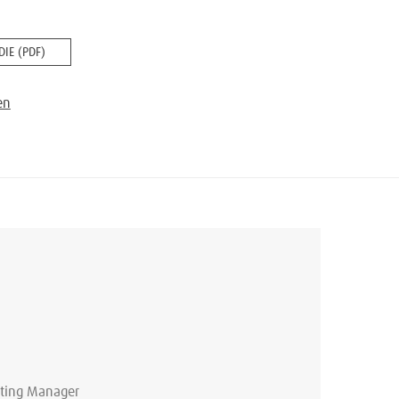
IE (PDF)
en
eting Manager