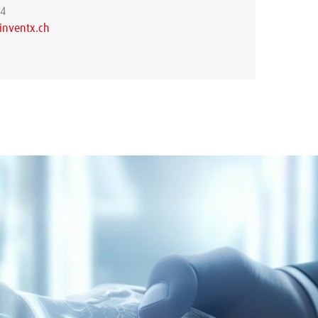
34
inventx.ch