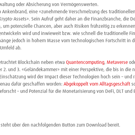
waltung oder Absicherung von Vermögenswerten.
o Ankenbrand, eine «zunehmende Verschmelzung des traditionelle
ypto-Assets». Sein Aufruf geht daher an die Finanzbranche, die D
 um potenzielle Chancen, aber auch Risiken frühzeitig zu erkennen
ntwickeln wird und inwieweit bzw. wie schnell die traditionelle Fi
hänge jedoch in hohem Masse vom technologischen Fortschritt in 
 Umfeld ab.
trachtet Blockchain neben etwa
Quantencomputing
,
Metaverse
ode
r 2. und 3. «Geländekammer» mit einer Perspektive, die bis in die 
 Einschätzung wird der Impact dieser Technologien hoch sein – und 
 genau dafür geschaffen worden:
Abgekoppelt vom Alltagsgeschäft
so
eforscht – und Potenzial für die Monetarisierung von DeFi, DLT und
 steht über den nachfolgenden Button zum Download bereit.