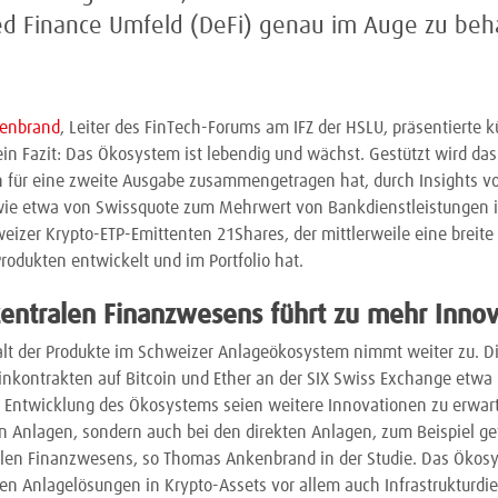
ed Finance Umfeld (DeFi) genau im Auge zu beh
kenbrand
, Leiter des FinTech-Forums am IFZ der HSLU, präsentierte k
ein Fazit: Das Ökosystem ist lebendig und wächst. Gestützt wird das
n für eine zweite Ausgabe zusammengetragen hat, durch Insights v
, wie etwa von Swissquote zum Mehrwert von Bankdienstleistungen 
izer Krypto-ETP-Emittenten 21Shares, der mittlerweile eine breite 
odukten entwickelt und im Portfolio hat.
zentralen Finanzwesens führt zu mehr Innov
alt der Produkte im Schweizer Anlageökosystem nimmt weiter zu. D
nkontrakten auf Bitcoin und Ether an der SIX Swiss Exchange etwa i
r Entwicklung des Ökosystems seien weitere Innovationen zu erwart
en Anlagen, sondern auch bei den direkten Anlagen, zum Beispiel ge
alen Finanzwesens, so Thomas Ankenbrand in der Studie. Das Ökos
ten Anlagelösungen in Krypto-Assets vor allem auch Infrastrukturdi