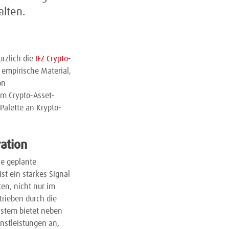
alten.
ürzlich die
IFZ Crypto-
 empirische Material,
on
im Crypto-Asset-
Palette an Krypto-
ation
ie geplante
st ein starkes Signal
en, nicht nur im
trieben durch die
ystem bietet neben
enstleistungen an,