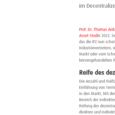
im Decentraliz
Prof. Dr. Thomas An
Asset-Studi
e 2022. S
das die IFZ nun scho
Industrievertretern
Markt oder vom Schwe
börsengehandelten Pr
Reife des de
Die Anzahl und Vielf
Einführung von Termi
in den Markt. Mit de
Bereich der indirekt
Reifung des dezentr
direkten und indirek