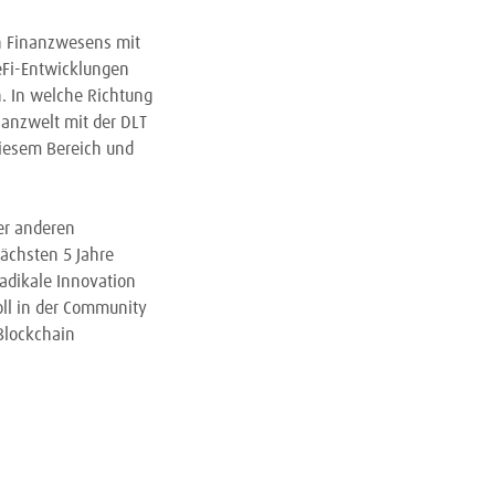
n Finanzwesens mit
eFi-Entwicklungen
. In welche Richtung
nanzwelt mit der DLT
diesem Bereich und
r anderen
nächsten 5 Jahre
radikale Innovation
ll in der Community
 Blockchain