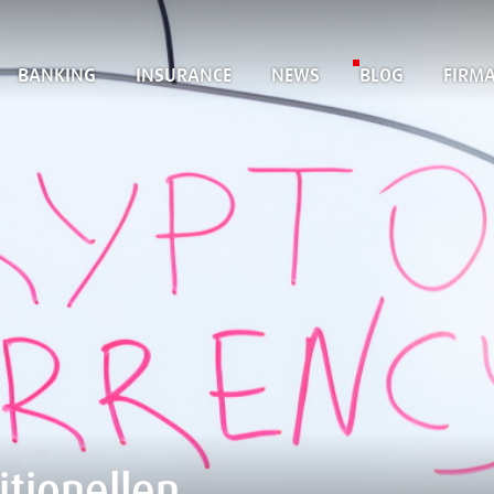
BANKING
INSURANCE
NEWS
BLOG
FIRM
tionellen