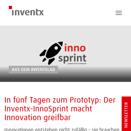
Toggle
naviga
AUS DEM INVENTXLAB
In fünf Tagen zum Prototyp: Der
NEWSLETTER
Inventx-InnoSprint macht
Innovation greifbar
Innovationen entstehen nicht zufällig – sie brauchen