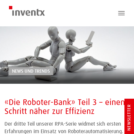
Toggle
naviga
NEWS UND TRENDS
«Die Roboter-Bank» Teil 3 – einen
NEWSLETTER
Schritt näher zur Effizienz
Der dritte Teil unserer RPA-Serie widmet sich ersten
Erfahrungen im Einsatz von Roboterautomatisierung.