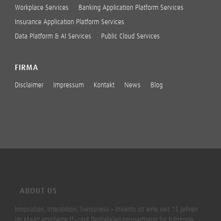
Workplace Services
Banking Application Platform Services
Insurance Application Platform Services
Data Platform & AI Services
Public Cloud Services
FIRMA
Disclaimer
Impressum
Kontakt
News
Blog
ABOUT US
Innovation, Interaktion, Swissness – Inventx ist eine seit 15 Jahren
im Markt etablierte IT- und Digitalisierungspartnerin für führende