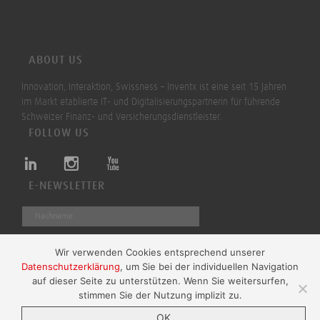
ABOUT US
Innovation, Interaktion, Swissness – Inventx ist eine seit 15 Jahren
im Markt etablierte IT- und Digitalisierungspartnerin für führende
Schweizer Finanz- und Versicherungsdienstleister.
FOLLOW US
E-NEWSLETTER
Wir verwenden Cookies entsprechend unserer
Datenschutzerklärung
, um Sie bei der individuellen Navigation
Absenden
auf dieser Seite zu unterstützen. Wenn Sie weitersurfen,
stimmen Sie der Nutzung implizit zu.
OK