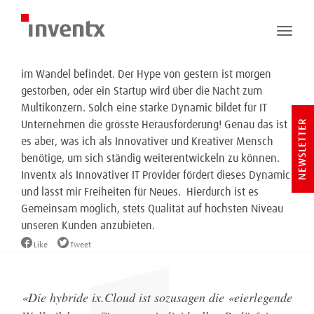
16.03.2016
Abgelegt in:
Kommentare:
0
Thomas Willa
Toggle
naviga
Die Informatik ist eine Branche welche sich kontinuierlich
im Wandel befindet. Der Hype von gestern ist morgen
gestorben, oder ein Startup wird über die Nacht zum
Multikonzern. Solch eine starke Dynamic bildet für IT
NEWSLETTER
Unternehmen die grösste Herausforderung! Genau das ist
es aber, was ich als Innovativer und Kreativer Mensch
benötige, um sich ständig weiterentwickeln zu können.
Inventx als Innovativer IT Provider fördert dieses Dynamic
und lässt mir Freiheiten für Neues. Hierdurch ist es
Gemeinsam möglich, stets Qualität auf höchsten Niveau
unseren Kunden anzubieten.
Like
Tweet
«
Die hybride ix.Cloud ist sozusagen die «eierlegende