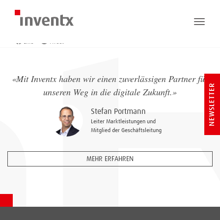
10.11.2020
Abgelegt in:
Kommentare:
0
Sandro Senn
Toggle
naviga
Like
Tweet
«Mit Inventx haben wir einen zuverlässigen Partner für
NEWSLETTER
unseren Weg in die digitale Zukunft.»
Stefan Portmann
Leiter Marktleistungen und
Mitglied der Geschäftsleitung
MEHR ERFAHREN