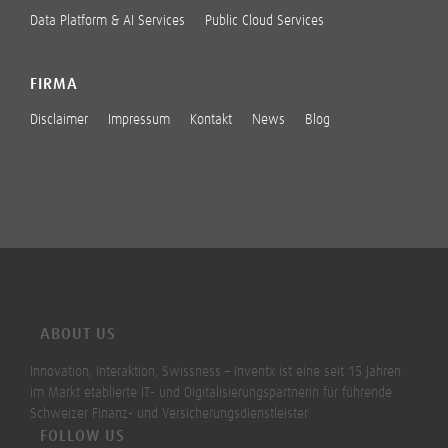
Data Platform & AI Services
Public Cloud Services
FIRMA
Disclaimer
Impressum
Kontakt
News
Blog
ABOUT US
Innovation, Interaktion, Swissness – Inventx ist eine seit 15 Jahren
im Markt etablierte IT- und Digitalisierungspartnerin für führende
Schweizer Finanz- und Versicherungsdienstleister.
FOLLOW US