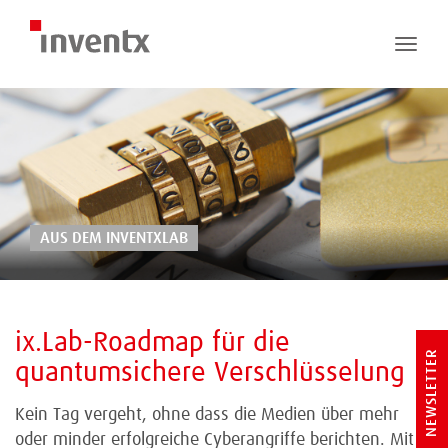
Toggle
naviga
AUS DEM INVENTXLAB
ix.Lab-Roadmap für die
NEWSLETTER
quantumsichere Verschlüsselung
Kein Tag vergeht, ohne dass die Medien über mehr
oder minder erfolgreiche Cyberangriffe berichten. Mit