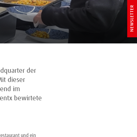
NEWSLETTER
dquarter der
it dieser
hend im
ventx bewirtete
restaurant und ein