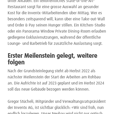
unter Arkaden. Ein teilöffentliches State-of-the-Art-
Restaurant sorgt für eine grosse Auswahl an gesunder
Kost für die Inventx-Mitarbeitenden über Mittag. Wer es
besonders zeitsparend will, kann über eine Take-out-Wall
und Order & Pay seinen Hunger stillen. Ein Kitchen-Studio
oder ein Panorama Window Private Dining-Room erlauben
gediegene Exklusivnutzungen, während der öffentliche
Lounge- und Barbetrieb für zusätzliche Auslastung sorgt.
Erster Meilenstein gelegt, weitere
folgen
Nach der Grundsteinlegung steht ab Herbst 2022 als
nächster Meilenstein der Start der Arbeiten am Rohbau
an. Die Aufrichte ist auf 2023 geplant und im Herbst 2024
soll das neue Gebäude bezogen werden können.
Gregor Stücheli, Mitgründer und Verwaltungsratspräsident
der Inventx AG, ist sichtbar glücklich: «Wir sind froh, nun
endlich loszulegen. Unser Neubau wird nicht nur optisch