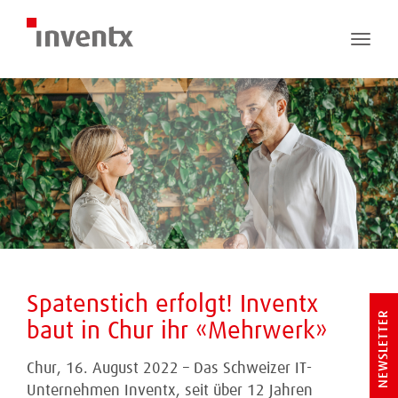
Toggle
naviga
Spatenstich erfolgt! Inventx
NEWSLETTER
baut in Chur ihr «Mehrwerk»
Chur, 16. August 2022 – Das Schweizer IT-
Unternehmen Inventx, seit über 12 Jahren