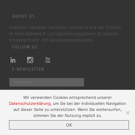
ABOUT US
Innovation, Interaktion, Swissness – Inventx ist eine seit 15 Jahren
im Markt etablierte IT- und Digitalisierungspartnerin für führende
Schweizer Finanz- und Versicherungsdienstleister.
FOLLOW US
E-NEWSLETTER
Wir verwenden Cookies entsprechend unserer
Datenschutzerklärung
, um Sie bei der individuellen Navigation
Absenden
auf dieser Seite zu unterstützen. Wenn Sie weitersurfen,
stimmen Sie der Nutzung implizit zu.
OK