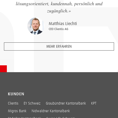
lösungsorientiert, kundennah, persönlich und
zugänglich.»
Matthias Liechti
CEO Clientis AG
MEHR ERFAHREN
KUNDEN
Clientis
EY Schweiz
Graubündner Kantonalbank
KPT
Migros Bank
Nidwaldner Kantonalbank