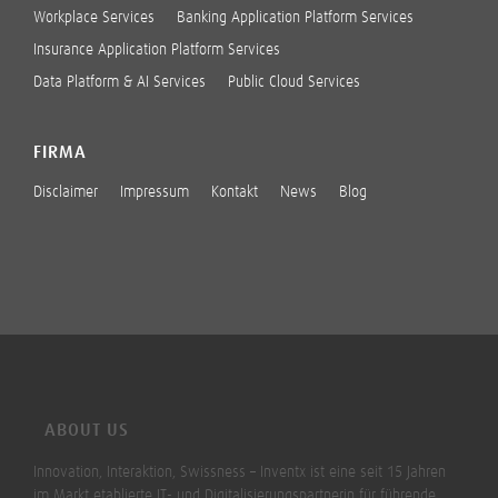
Workplace Services
Banking Application Platform Services
Insurance Application Platform Services
Data Platform & AI Services
Public Cloud Services
FIRMA
Disclaimer
Impressum
Kontakt
News
Blog
ABOUT US
Innovation, Interaktion, Swissness – Inventx ist eine seit 15 Jahren
im Markt etablierte IT- und Digitalisierungspartnerin für führende