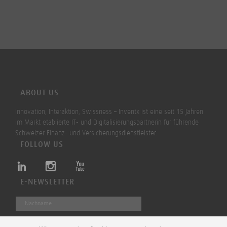
ABOUT US
Innovation, Interaktion, Swissness – Inventx ist eine seit 15 Jahren
im Markt etablierte IT- und Digitalisierungspartnerin für führende
Schweizer Finanz- und Versicherungsdienstleister.
FOLLOW US
E-NEWSLETTER