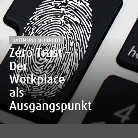
DATEN UND SICHERHEIT
Zero Trust –
Der
Workplace
als
Ausgangspunkt