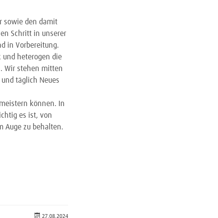
ur sowie den damit
n Schritt in unserer
d in Vorbereitung.
ex und heterogen die
. Wir stehen mitten
 und täglich Neues
meistern können. In
htig es ist, von
m Auge zu behalten.
27.08.2024