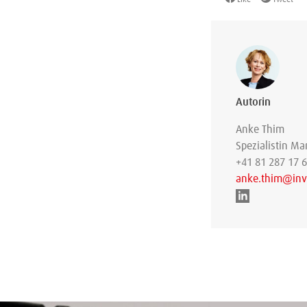
Like
Tweet
Autorin
Anke Thim
Spezialistin M
+41 81 287 17 
anke.thim@inv