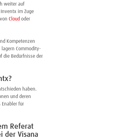
ch weiter auf
 Inventx im Zuge
 von
Cloud
oder
e und Kompetenzen
n lagern Commodity-
f die Bedürfnisse der
ntx?
ntschieden haben.
tionen und deren
 Enabler für
em Referat
i der Visana