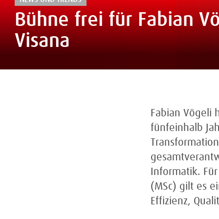
Bühne frei für Fabian Vög
Visana
Fabian Vögeli 
fünfeinhalb Ja
Transformations
gesamtverantwo
Informatik. Fü
(MSc) gilt es 
Effizienz, Qual