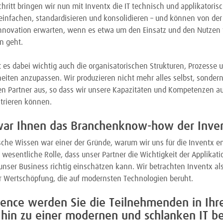
chritt bringen wir nun mit Inventx die IT technisch und applikatoris
infachen, standardisieren und konsolidieren – und können von der
nnovation erwarten, wenn es etwa um den Einsatz und den Nutzen
n geht.
st es dabei wichtig auch die organisatorischen Strukturen, Prozess
iten anzupassen. Wir produzieren nicht mehr alles selbst, sonder
en Partner aus, so dass wir unsere Kapazitäten und Kompetenzen au
trieren können.
war Ihnen das Branchenknow-how der Inve
che Wissen war einer der Gründe, warum wir uns für die Inventx e
e wesentliche Rolle, dass unser Partner die Wichtigkeit der Applika
 unser Business richtig einschätzen kann. Wir betrachten Inventx als
r Wertschöpfung, die auf modernsten Technologien beruht.
rience werden Sie die Teilnehmenden in Ihr
 hin zu einer modernen und schlanken IT be