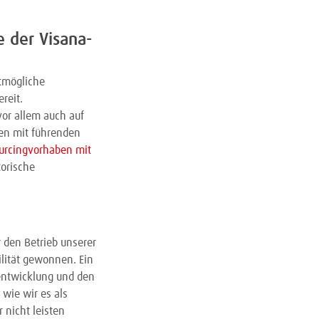
e der Visana-
tmögliche
reit.
vor allem auch auf
ten mit führenden
urcingvorhaben mit
torische
r den Betrieb unserer
ilität gewonnen. Ein
rentwicklung und den
 wie wir es als
 nicht leisten