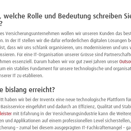
, welche Rolle und Bedeutung schreiben Si
?
etes Versicherungsunternehmen wollen wir unseren Kunden das bes
. In der IT stellen wir die dafür erforderlichen digitalen Lösungen be
st, dass wir uns schlank organisieren, uns modernisieren und uns 
ssieren. Für eine IT-Organisation unserer Grösse sind Partnerschaf
hmen essenziell. Darum haben wir vor gut zwei Jahren unser
Outso
 um ein stabiles Fundament für unsere technologische und organisa
serer IT zu etablieren.
 bislang erreicht?
itt haben wir bei der Inventx eine neue technologische Plattform fü
Basisservice eingeführt und dadurch an Effizienz, Qualität und Stab
leister
mit Erfahrung in der Versicherungsindustrie kann die Weite
en und Applikationen auf einem professionellen Level sicherstellen,
sicherung – zumal bei diesem ausgeprägten IT-Fachkräftemangel – gar