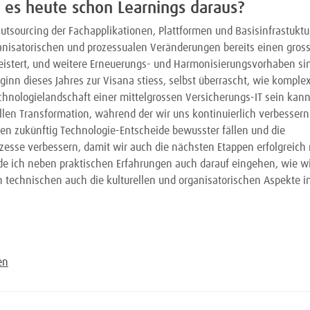
 es heute schon Learnings daraus?
tsourcing der Fachapplikationen, Plattformen und Basisinfrastukt
isatorischen und prozessualen Veränderungen bereits einen grosse
istert, und weitere Erneuerungs- und Harmonisierungsvorhaben sin
eginn dieses Jahres zur Visana stiess, selbst überrascht, wie kompl
chnologielandschaft einer mittelgrossen Versicherungs-IT sein kann
llen Transformation, während der wir uns kontinuierlich verbessern
len zukünftig Technologie-Entscheide bewusster fällen und die
sse verbessern, damit wir auch die nächsten Etappen erfolgreich 
 ich neben praktischen Erfahrungen auch darauf eingehen, wie wic
technischen auch die kulturellen und organisatorischen Aspekte i
en