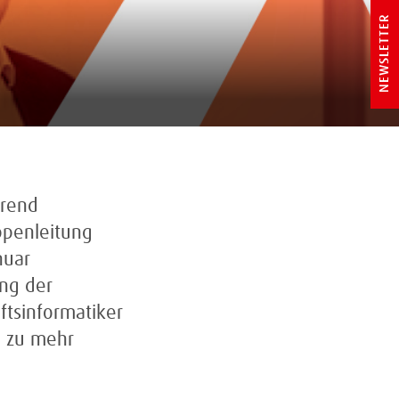
NEWSLETTER
hrend
uppenleitung
nuar
ung der
ftsinformatiker
g zu mehr