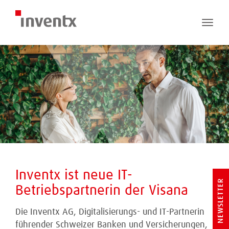
Toggle
naviga
Inventx ist neue IT-
NEWSLETTER
Betriebspartnerin der Visana
Die Inventx AG, Digitalisierungs- und IT-Partnerin
führender Schweizer Banken und Versicherungen,