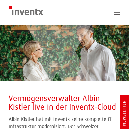
Toggle
naviga
Vermögensverwalter Albin
NEWSLETTER
Kistler live in der Inventx-Cloud
Albin Kistler hat mit Inventx seine komplette IT-
Infrastruktur modernisiert. Der Schweizer