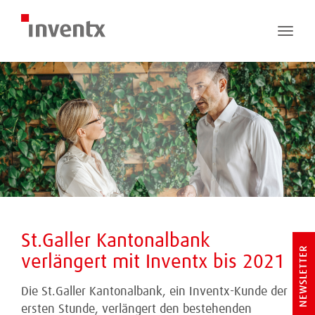
Toggle
naviga
St.Galler Kantonalbank
NEWSLETTER
verlängert mit Inventx bis 2021
Die St.Galler Kantonalbank, ein Inventx-Kunde der
ersten Stunde, verlängert den bestehenden