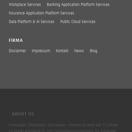
Workplace Services
Banking Application Platform Services
Insurance Application Platform Services
Data Platform & AI Services
Public Cloud Services
FIRMA
Disclaimer
Impressum
Kontakt
News
Blog
ABOUT US
Innovation, Interaktion, Swissness – Inventx ist eine seit 15 Jahren
im Markt etablierte IT- und Digitalisierungspartnerin für führende