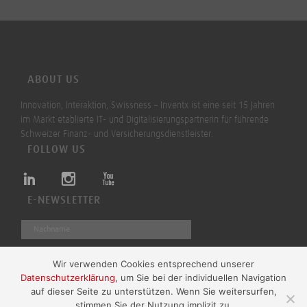
ABOUT US
Innovation, Interaktion, Swissness – Inventx ist eine seit 15 Jahren
im Markt etablierte IT- und Digitalisierungspartnerin für führende
Schweizer Finanz- und Versicherungsdienstleister.
FOLLOW US
E-NEWSLETTER
Wir verwenden Cookies entsprechend unserer
Datenschutzerklärung
, um Sie bei der individuellen Navigation
Absenden
auf dieser Seite zu unterstützen. Wenn Sie weitersurfen,
stimmen Sie der Nutzung implizit zu.