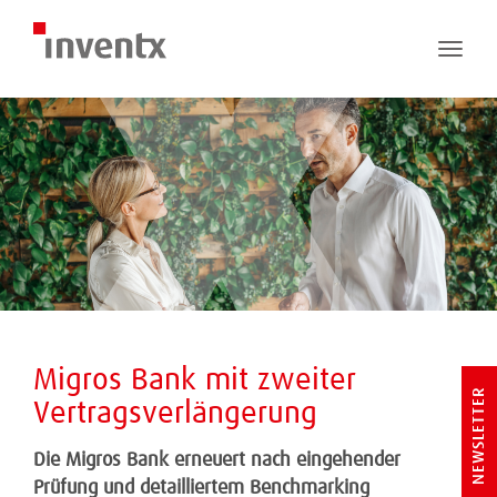
Toggle
naviga
Migros Bank mit zweiter
NEWSLETTER
Vertragsverlängerung
Die Migros Bank erneuert nach eingehender
Prüfung und detailliertem Benchmarking