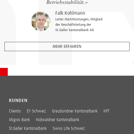
Betriebsstabilität.»
Falk Kohlmann
Leiter Marktleistungen, Mitglied
der Geschäftsleitung der
St.Galler Kantonalbank AG
MEHR ERFAHREN
KUNDEN
Clientis
EY Schweiz
Graubündner Kantonalbank
KPT
Migros Bank
Nidwaldner Kantonalbank
St.Galler Kantonalbank
Swiss Life Schweiz