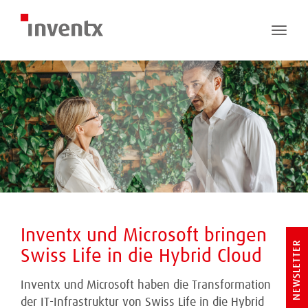
Toggle
naviga
Inventx und Microsoft bringen
NEWSLETTER
Swiss Life in die Hybrid Cloud
Inventx und Microsoft haben die Transformation
der IT-Infrastruktur von Swiss Life in die Hybrid