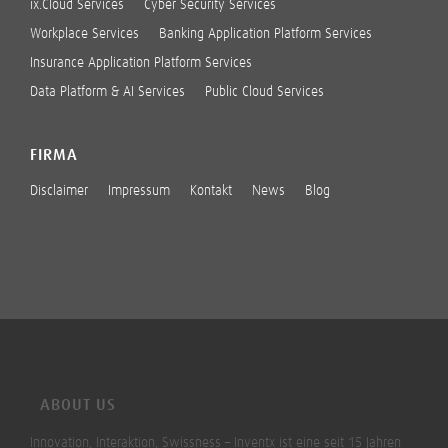
ix.Cloud Services
Cyber Security Services
Workplace Services
Banking Application Platform Services
Insurance Application Platform Services
Data Platform & AI Services
Public Cloud Services
FIRMA
Disclaimer
Impressum
Kontakt
News
Blog
ABOUT US
Innovation, Interaktion, Swissness – Inventx ist eine seit 15 Jahren