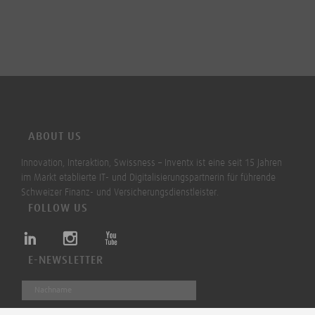
ABOUT US
Innovation, Interaktion, Swissness – Inventx ist eine seit 15 Jahren
im Markt etablierte IT- und Digitalisierungspartnerin für führende
Schweizer Finanz- und Versicherungsdienstleister.
FOLLOW US
E-NEWSLETTER