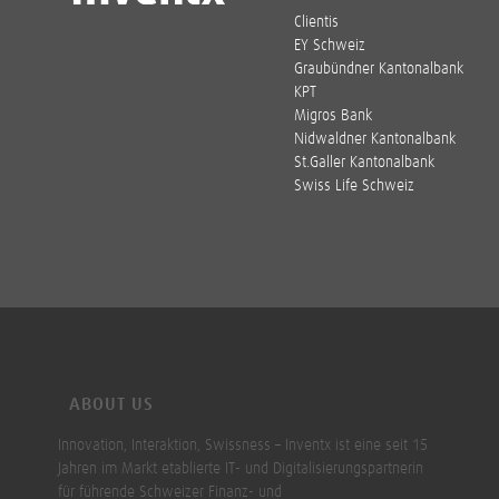
Clientis
EY Schweiz
Graubündner Kantonalbank
KPT
Migros Bank
Nidwaldner Kantonalbank
St.Galler Kantonalbank
Swiss Life Schweiz
ABOUT US
Innovation, Interaktion, Swissness – Inventx ist eine seit 15
Jahren im Markt etablierte IT- und Digitalisierungspartnerin
für führende Schweizer Finanz- und