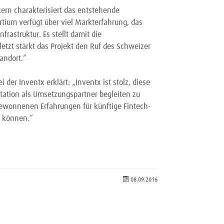
zern charakterisiert das entstehende
tium verfügt über viel Markterfahrung, das
astruktur. Es stellt damit die
letzt stärkt das Projekt den Ruf des Schweizer
andort.“
 der Inventx erklärt: „Inventx ist stolz, diese
tation als Umsetzungspartner begleiten zu
 gewonnenen Erfahrungen für künftige Fintech-
 können.“
08.09.2016