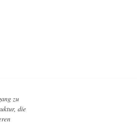
gang zu
uktur, die
eren