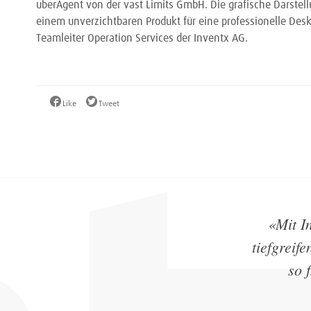
uberAgent von der vast Limits GmbH. Die grafische Darstell
einem unverzichtbaren Produkt für eine professionelle Deskto
Teamleiter Operation Services der Inventx AG.
Like
Tweet
«Mit I
tiefgreif
so 