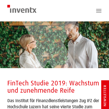
Toggle
naviga
FinTech Studie 2019: Wachstum
NEWSLETTER
und zunehmende Reife
Das Institut für Finanzdienstleistungen Zug IFZ der
Hochschule Luzern hat seine vierte Studie zum