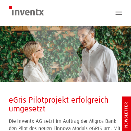
Toggle
naviga
eGris Pilotprojekt erfolgreich
NEWSLETTER
umgesetzt
Die Inventx AG setzt im Auftrag der Migros Bank
den Pilot des neuen Finnova Moduls eGRIS um. Mit