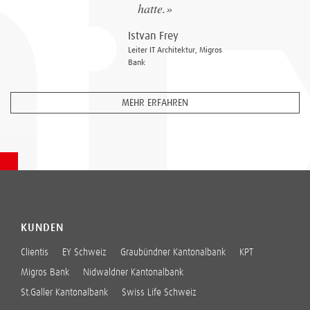
hatte.»
Istvan Frey
Leiter IT Architektur, Migros
Bank
MEHR ERFAHREN
KUNDEN
Clientis
EY Schweiz
Graubündner Kantonalbank
KPT
Migros Bank
Nidwaldner Kantonalbank
St.Galler Kantonalbank
Swiss Life Schweiz