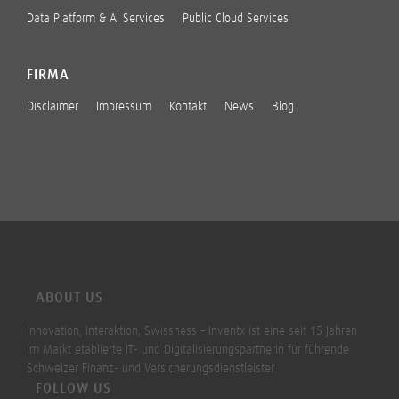
Data Platform & AI Services
Public Cloud Services
FIRMA
Disclaimer
Impressum
Kontakt
News
Blog
ABOUT US
Innovation, Interaktion, Swissness – Inventx ist eine seit 15 Jahren
im Markt etablierte IT- und Digitalisierungspartnerin für führende
Schweizer Finanz- und Versicherungsdienstleister.
FOLLOW US