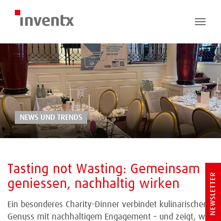
Toggle
naviga
NEWS UND TRENDS
Tasting not Wasting: Gemeinsam
NEWSLETTER
geniessen, nachhaltig wirken
Ein besonderes Charity-Dinner verbindet kulinarischen
Genuss mit nachhaltigem Engagement – und zeigt, wie