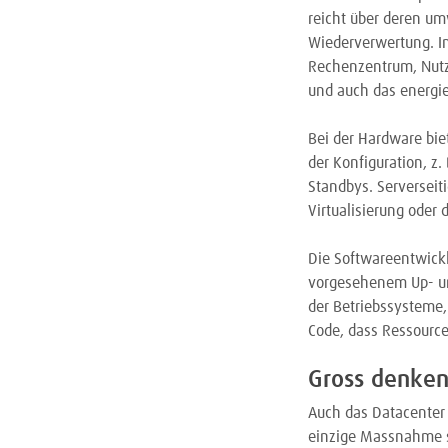
reicht über deren u
Wiederverwertung. In
Rechenzentrum, Nutz
und auch das energi
Bei der Hardware biet
der Konfiguration, z
Standbys. Serverseit
Virtualisierung oder
Die Softwareentwick
vorgesehenem Up- un
der Betriebssysteme,
Code, dass Ressource
Gross denke
Auch das Datacenter r
einzige Massnahme st