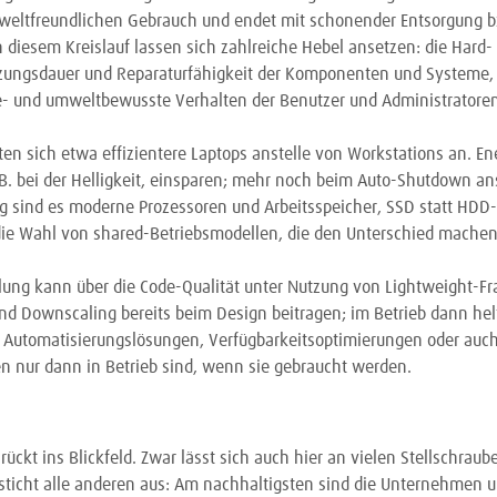
mweltfreundlichen Gebrauch und endet mit schonender Entsorgung 
 diesem Kreislauf lassen sich zahlreiche Hebel ansetzen: die Hard-
ungsdauer und Reparaturfähigkeit der Komponenten und Systeme, 
e- und umweltbewusste Verhalten der Benutzer und Administratoren
en sich etwa effizientere Laptops anstelle von Workstations an. Ene
. B. bei der Helligkeit, einsparen; mehr noch beim Auto-Shutdown an
ig sind es moderne Prozessoren und Arbeitsspeicher, SSD statt HDD-
 die Wahl von shared-Betriebsmodellen, die den Unterschied mache
lung kann über die Code-Qualität unter Nutzung von Lightweight-F
d Downscaling bereits beim Design beitragen; im Betrieb dann hel
 Automatisierungslösungen, Verfügbarkeitsoptimierungen oder auch 
n nur dann in Betrieb sind, wenn sie gebraucht werden.
n
ückt ins Blickfeld. Zwar lässt sich auch hier an vielen Stellschrau
icht alle anderen aus: Am nachhaltigsten sind die Unternehmen un