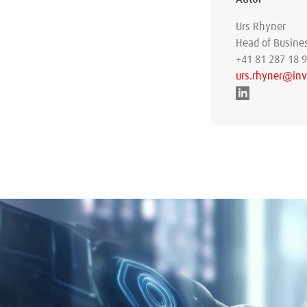
Urs Rhyner
Head of Busine
+41 81 287 18 
urs.rhyner@inv