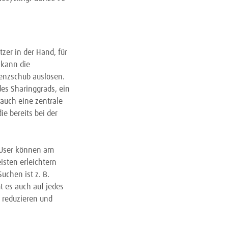
zer in der Hand, für
 kann die
ienzschub auslösen.
es Sharinggrads, ein
 auch eine zentrale
e bereits bei der
 User können am
isten erleichtern
chen ist z. B.
 es auch auf jedes
 reduzieren und