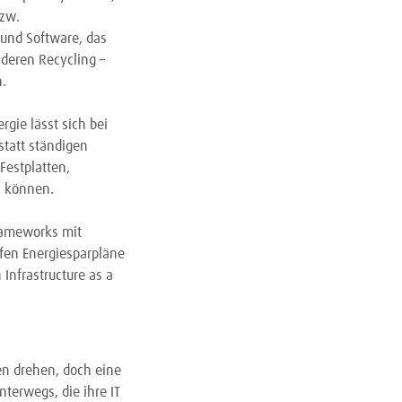
bzw.
 und Software, das
deren Recycling –
.
rgie lässt sich bei
statt ständigen
Festplatten,
n können.
rameworks mit
fen Energiesparpläne
Infrastructure as a
ben drehen, doch eine
terwegs, die ihre IT