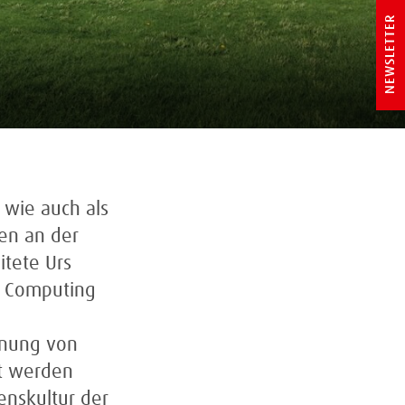
NEWSLETTER
n wie auch als
en an der
itete Urs
e Computing
honung von
zt werden
enskultur der