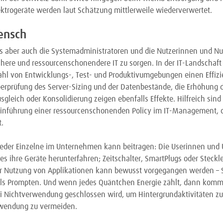
lektrogeräte werden laut Schätzung mittlerweile wiederverwertet.
ensch
s aber auch die Systemadministratoren und die Nutzerinnen und Nut
here und ressourcenschonendere IT zu sorgen. In der IT-Landschaft
ahl von Entwicklungs-, Test- und Produktivumgebungen einen Effiz
erprüfung des Server-Sizing und der Datenbestände, die Erhöhung d
gleich oder Konsolidierung zeigen ebenfalls Effekte. Hilfreich sind
inführung einer ressourcenschonenden Policy im IT-Management, di
t.
jeder Einzelne im Unternehmen kann beitragen: Die Userinnen und
es ihre Geräte herunterfahren; Zeitschalter, SmartPlugs oder Steckle
er Nutzung von Applikationen kann bewusst vorgegangen werden – Su
ls Prompten. Und wenn jedes Quäntchen Energie zählt, dann kommt
i Nichtverwendung geschlossen wird, um Hintergrundaktivitäten zu
wendung zu vermeiden.