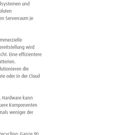
hlsystemen und
oluten
nen Serverraum je
ommerzielle
ereitstellung wird
ht. Eine effizientere
tterien.
utionieren die
te oder in der Cloud
n. Hardware kann
neuere Komponenten
tmals weniger der
Recycling: Ganze 90