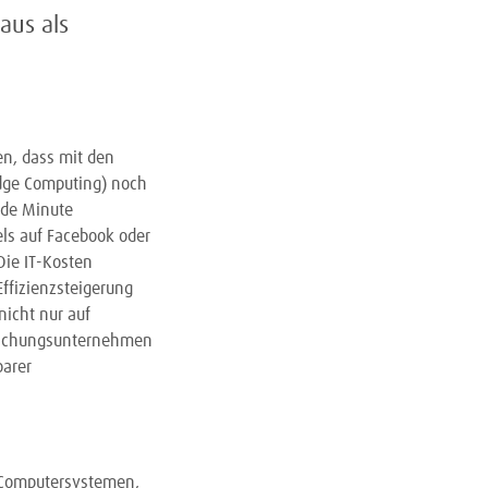
aus als
n, dass mit den
Edge Computing) noch
ede Minute
els auf Facebook oder
ie IT-Kosten
Effizienzsteigerung
nicht nur auf
orschungsunternehmen
barer
n Computersystemen,