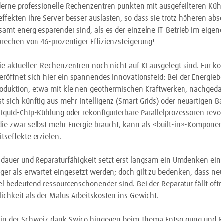
erne professionelle Rechenzentren punkten mit ausgefeilteren Kü
fekten ihre Server besser auslasten, so dass sie trotz höheren abs
samt energiesparender sind, als es der einzelne IT-Betrieb im eige
prechen von 46-prozentiger Effizienzsteigerung!
e aktuellen Rechenzentren noch nicht auf KI ausgelegt sind. Für k
eröffnet sich hier ein spannendes Innovationsfeld: Bei der Energieb
roduktion, etwa mit kleinen geothermischen Kraftwerken, nachgedac
t sich künftig aus mehr Intelligenz (Smart Grids) oder neuartigen Ba
quid-Chip-Kühlung oder rekonfigurierbare Parallelprozessoren revol
 die zwar selbst mehr Energie braucht, kann als «built-in»-Komponen
tseffekte erzielen.
dauer und Reparaturfähigkeit setzt erst langsam ein Umdenken ei
ger als erwartet eingesetzt werden; doch gilt zu bedenken, dass 
l bedeutend ressourcenschonender sind. Bei der Reparatur fällt of
chkeit als der Malus Arbeitskosten ins Gewicht.
an in der Schweiz dank Swico hingegen beim Thema Entsorgung und 