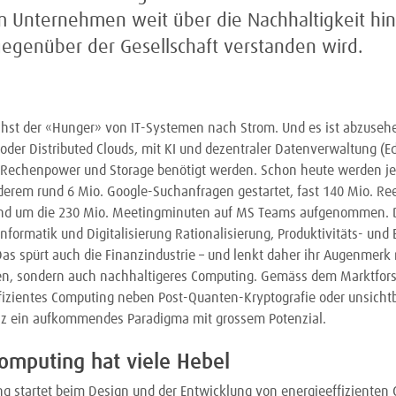
m Unternehmen weit über die Nachhaltigkeit hin
gegenüber der Gesellschaft verstanden wird.
hst der «Hunger» von IT-Systemen nach Strom. Und es ist abzusehe
 oder Distributed Clouds, mit KI und dezentraler Datenverwaltung (
Rechenpower und Storage benötigt werden. Schon heute werden j
nderem rund 6 Mio. Google-Suchanfragen gestartet, fast 140 Mio. Re
nd um die 230 Mio. Meetingminuten auf MS Teams aufgenommen. D
nformatik und Digitalisierung Rationalisierung, Produktivitäts- und 
as spürt auch die Finanzindustrie – und lenkt daher ihr Augenmerk 
en, sondern auch nachhaltigeres Computing. Gemäss dem Marktf
ffizientes Computing neben Post-Quanten-Kryptografie oder unsicht
z ein aufkommendes Paradigma mit grossem Potenzial.
Computing hat viele Hebel
ng startet beim Design und der Entwicklung von energieeffiziente