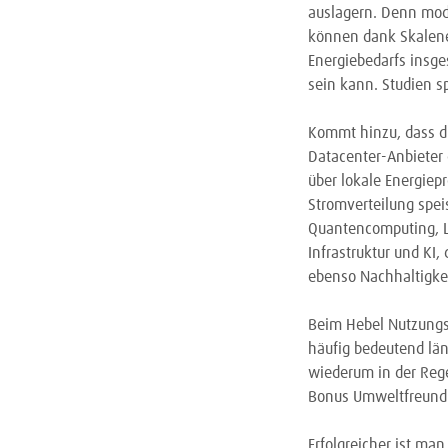
auslagern. Denn mod
können dank Skalenef
Energiebedarfs insge
sein kann. Studien s
Kommt hinzu, dass di
Datacenter-Anbieter 
über lokale Energiep
Stromverteilung speis
Quantencomputing, Li
Infrastruktur und KI,
ebenso Nachhaltigkei
Beim Hebel Nutzungs
häufig bedeutend län
wiederum in der Rege
Bonus Umweltfreundli
Erfolgreicher ist m