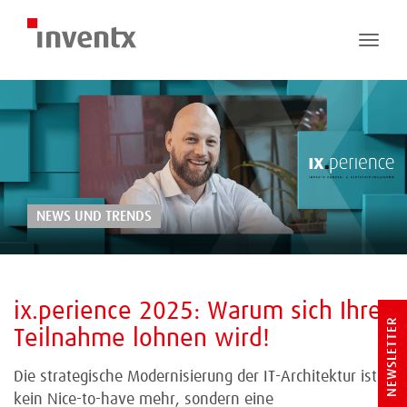
Toggle
naviga
NEWS UND TRENDS
ix.perience 2025: Warum sich Ihre
NEWSLETTER
Teilnahme lohnen wird!
Die strategische Modernisierung der IT-Architektur ist
kein Nice-to-have mehr, sondern eine