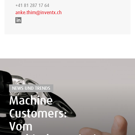
+41 81 287 17 64
anke.thim@inventx.ch
NEWS UND TRENDS
Machine
Customers:
Vom