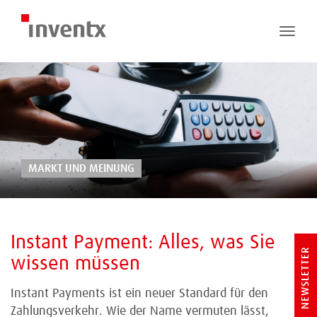
Toggle
naviga
MARKT UND MEINUNG
Instant Payment: Alles, was Sie
NEWSLETTER
wissen müssen
Instant Payments ist ein neuer Standard für den
Zahlungsverkehr. Wie der Name vermuten lässt,