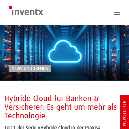
Toggle
naviga
NEWS UND TRENDS
Hybride Cloud für Banken &
NEWSLETTER
Versicherer: Es geht um mehr als
Technologie
Teil 1 der Serie «Hybride Cloud in der Praxis»