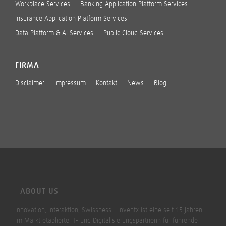
Workplace Services
Banking Application Platform Services
Insurance Application Platform Services
Data Platform & AI Services
Public Cloud Services
FIRMA
Disclaimer
Impressum
Kontakt
News
Blog
ABOUT US
Innovation, Interaktion, Swissness – Inventx ist eine seit 15 Jahren
im Markt etablierte IT- und Digitalisierungspartnerin für führende