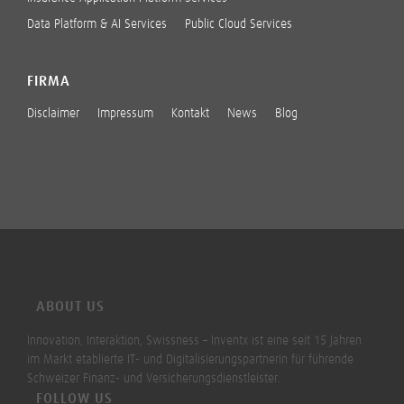
Data Platform & AI Services
Public Cloud Services
FIRMA
Disclaimer
Impressum
Kontakt
News
Blog
ABOUT US
Innovation, Interaktion, Swissness – Inventx ist eine seit 15 Jahren
im Markt etablierte IT- und Digitalisierungspartnerin für führende
Schweizer Finanz- und Versicherungsdienstleister.
FOLLOW US