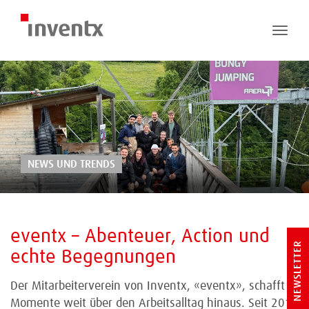
Toggle
naviga
NEWS UND TRENDS
eventx – Abenteuer, Action und
NEWSLETTER
echte Begegnungen
Der Mitarbeiterverein von Inventx, «eventx», schafft
Momente weit über den Arbeitsalltag hinaus. Seit 2018